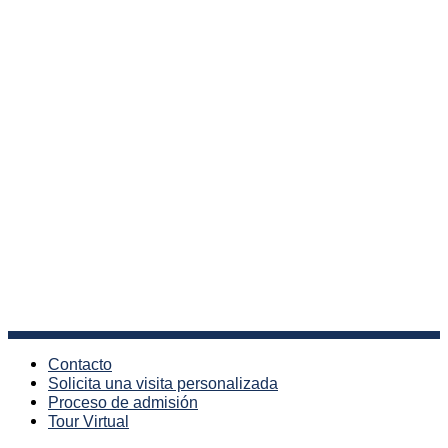
Preguntas Frecuentes
Aviso Legal
Política de Privacidad
Política de Cookies
CONVOCATORIA DE JUNTA GENERAL DE ACCIONISTAS
Copyright © The English School of Asturias. Todos los derechos
reservados
Facebook
Instagram
YouTube
LinkedIn
Contacto
Solicita una visita personalizada
Proceso de admisión
Tour Virtual